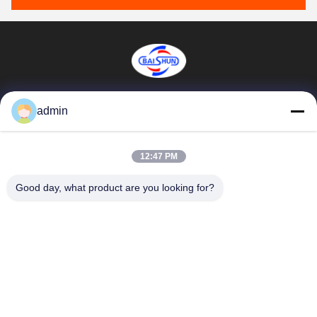
Henan Baishun Machinery Equipment Co.,
admin
Ltd.
sale@goodlathe.com
12:47 PM
86-18939515188
Good day, what product are you looking for?
না, না।65, তিয়ানমিং রোড, জিনশুই জেলা, ঝেংঝো সিটি, হেনান প্রদেশ, চীন
চীন ভাল মানের উল্লম্ব লেদ মেশিন সরবরাহকারী. কপিরাইট © 2023-2026
lathemach.com . সমস্ত অধিকার সংরক্ষিত.