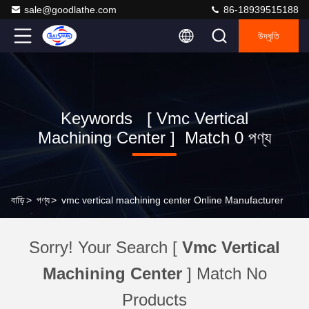
sale@goodlathe.com
86-18939515188
উদ্ধৃতি
Keywords [ Vmc Vertical
Machining Center ] Match 0 পণ্য
বাড়ি
>
পণ্য
>
vmc vertical machining center Online Manufacturer
Sorry! Your Search [
Vmc Vertical
Machining Center
] Match No
Products