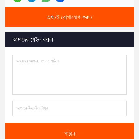
এখনই যোগাযোগ করুন
আমাদের মেইল ​​করুন
পাঠান