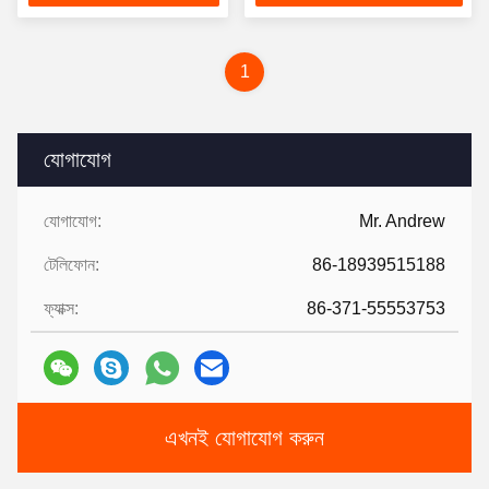
1
যোগাযোগ
যোগাযোগ:
Mr. Andrew
টেলিফোন:
86-18939515188
ফ্যাক্স:
86-371-55553753
এখনই যোগাযোগ করুন