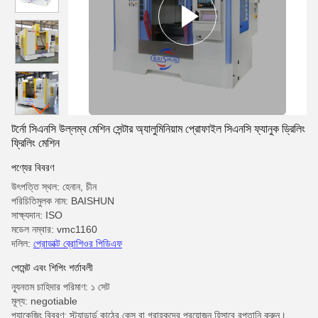
টর্নো সিএনসি উল্লম্ব মেশিন সেন্টার অ্যালুমিনিয়াম প্রোফাইল সিএনসি ফ্যানুক ড্রিলিং
ফ্রিলিং মেশিন
পণ্যের বিবরণ
উৎপত্তি স্থল: হেনান, চীন
পরিচিতিমুলক নাম: BAISHUN
সাক্ষ্যদান: ISO
মডেল নম্বার: vmc1160
দলিল:
প্রোডাক্ট ব্রোশিওর পিডিএফ
পেমেন্ট এবং শিপিং শর্তাবলী
ন্যূনতম চাহিদার পরিমাণ: ১ সেট
মূল্য: negotiable
প্যাকেজিং বিবরণ: স্ট্যান্ডার্ড কাঠের কেস বা গ্রাহকদের প্রয়োজন হিসাবে রপ্তানি করুন।