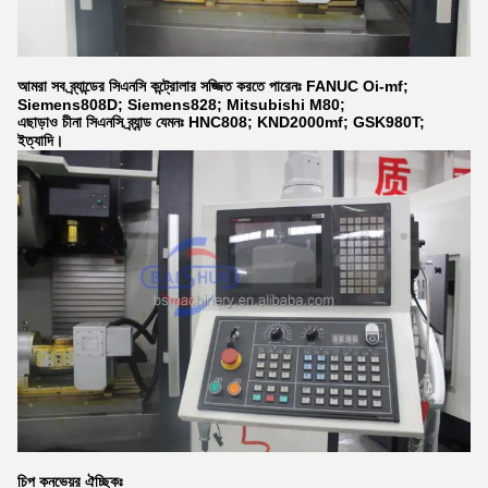
আমরা সব ব্র্যান্ডের সিএনসি কন্ট্রোলার সজ্জিত করতে পারেনঃ FANUC Oi-mf;
Siemens808D; Siemens828; Mitsubishi M80;
এছাড়াও চীনা সিএনসি ব্র্যান্ড যেমনঃ HNC808; KND2000mf; GSK980T;
ইত্যাদি।
চিপ কনভেয়র ঐচ্ছিকঃ