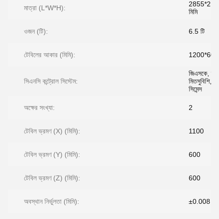
2855*215
মাত্রা (L*W*H):
মিমি
ওজন (টি):
6.5 টি
টেবিলের আকার (মিমি):
1200*600
জিএসকে, ফ্যা
সিএনসি কন্ট্রোল সিস্টেম:
মিতসুবিশি, ক
সিমেন্স
অক্ষের সংখ্যা:
2
টেবিল ভ্রমণ (X) (মিমি):
1100
টেবিল ভ্রমণ (Y) (মিমি):
600
টেবিল ভ্রমণ (Z) (মিমি):
600
অবস্থান নির্ভুলতা (মিমি):
±0.008