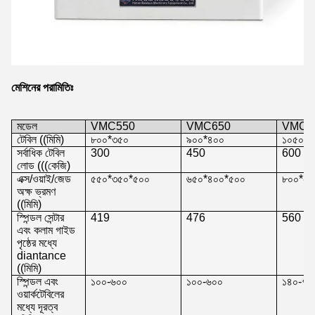
মেশিনের পরামিতিঃ
মডেল
VMC550
VMC650
VMC8
টেবিল ((মিমি)
৮০০*৩৫০
৯০০*৪০০
১০৫০*৫
সর্বাধিক টেবিল
300
450
600
লোড (((
কেজি
)
এক্স/ওয়াই/জেড
৫৫০*৩৫০*৫০০
৬৫০*৪০০*৫০০
৮০০*৫০
অক্ষ ভ্রমণ
((মিমি)
স্পিন্ডল সেন্টার
419
476
560
এবং কলাম গাইড
পৃষ্ঠের মধ্যে
diantance
((মিমি)
স্পিন্ডল এবং
১০০-৬০০
১০০-৬০০
১৪০-৭৪
ওয়ার্কটেবিলের
মধ্যে দূরত্ব