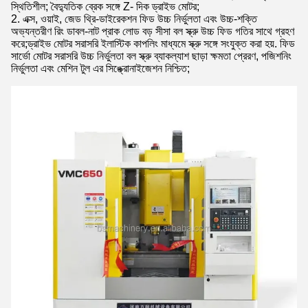
স্থিতিশীল; বৈদ্যুতিক ব্রেক সঙ্গে Z- দিক ড্রাইভ মোটর;
2. এক্স, ওয়াই, জেড থ্রি-ডাইরেকশন ফিড উচ্চ নির্ভুলতা এবং উচ্চ-শক্তি
অভ্যন্তরীণ রিং ডাবল-নাট প্রাক লোড বড় সীসা বল স্ক্রু উচ্চ ফিড গতির সাথে গ্রহণ
করে;ড্রাইভ মোটর সরাসরি ইলাস্টিক কাপলিং মাধ্যমে স্ক্রু সঙ্গে সংযুক্ত করা হয়. ফিড
সার্ভো মোটর সরাসরি উচ্চ নির্ভুলতা বল স্ক্রু ব্যাকল্যাশ ছাড়া ক্ষমতা প্রেরণ, পজিশনিং
নির্ভুলতা এবং মেশিন টুল এর সিঙ্ক্রোনাইজেশন নিশ্চিত;