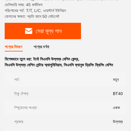
ডেলিভারি সময়: 45 কর্মদিবস
পরিশোধের শর্ত: T/T, L/C, ওয়েস্টার্ন ইউনিয়ন
যোগানের ক্ষমতা: প্রতি মাসে 50 সেট/সেট
সেরা মূল্য পান
পণ্যের বিবরণ
পণ্যের বর্ণনা
বিশেষভাবে তুলে ধরা:
টর্নো সিএনসি উল্লম্ব মেশিন কেন্দ্র
,
সিএনসি উল্লম্ব মেশিন সেন্টার অ্যালুমিনিয়াম
,
সিএনসি ফ্যানুক ড্রিলিং ফ্রিলিং মেশিন
শর্ত:
নতুন
টাকু টেপার:
BT40
স্পিন্ডেলের সংখ্যা:
একক
প্রকার:
উল্লম্ব