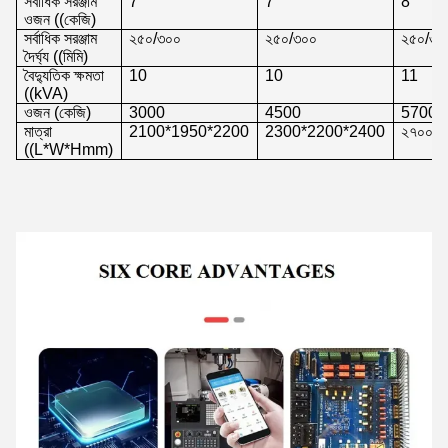
সর্বাধিক সরঞ্জাম
7
7
8
ওজন ((কেজি)
সর্বাধিক সরঞ্জাম
২৫০/৩০০
২৫০/৩০০
২৫০/৩০
দৈর্ঘ্য ((মিমি)
বৈদ্যুতিক ক্ষমতা
10
10
11
((kVA)
ওজন (কেজি)
3000
4500
5700
মাত্রা
2100*1950*2200
2300*2200*2400
২৭০০*২
((L*W*Hmm)