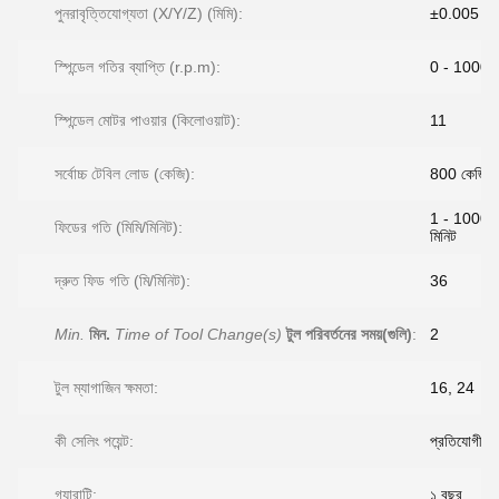
পুনরাবৃত্তিযোগ্যতা (X/Y/Z) (মিমি):
±0.005
স্পিন্ডেল গতির ব্যাপ্তি (r.p.m):
0 - 1000
স্পিন্ডেল মোটর পাওয়ার (কিলোওয়াট):
11
সর্বোচ্চ টেবিল লোড (কেজি):
800 কেজি
1 - 10000 
ফিডের গতি (মিমি/মিনিট):
মিনিট
দ্রুত ফিড গতি (মি/মিনিট):
36
Min.
মিন.
Time of Tool Change(s)
টুল পরিবর্তনের সময়(গুলি)
:
2
টুল ম্যাগাজিন ক্ষমতা:
16, 24
কী সেলিং পয়েন্ট:
প্রতিযোগী মূল
গ্যারান্টি:
১ বছর