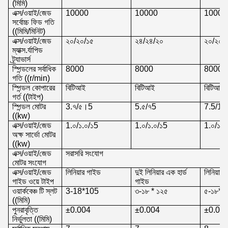
(মিমি)
এক্স/ওয়াই/জেড
10000
10000
10000
সর্বোচ্চ ফিড গতি
((মিমি/মিনিট)
এক্স/ওয়াই/জেড
২০/২০/১৫
২৪/২৪/২০
২০/২০/
ম্যাক্স.র্যাপিড
ট্র্যাভার্স
স্পিন্ডলের সর্বাধিক
8000
8000
8000
গতি ((r/min)
স্পিন্ডল কোপারের
বিটিআই
বিটিআই
বিটিআই
গর্ত ((টাইপ)
স্পিন্ডল মোটর
3.৭/৫।5
5.৫/৭5
7.5/11
((kw)
এক্স/ওয়াই/জেড
1.০/১.০/১5
1.০/১.০/১5
1.০/১.০
অক্ষ সার্ভো মোটর
((kw)
এক্স/ওয়াই/জেড
সরাসরি সংযোগ
মোটর সংযোগ
এক্স/ওয়াই/জেড
লিনিয়ার গাইড
দুই লিনিয়ার এক হার্ড
লিনিয়ার
গাইড ওয়ে টাইপ
গাইড
ওয়ার্কবেঞ্চ টি স্লট
3-18*105
৩-১৮ * ১২৫
৫-১৮*৯
((মিমি)
পুনরাবৃত্তি
±0.004
±0.004
±0.00
নির্ভুলতা ((মিমি)