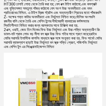
HT300 ঢালাই লোহা থেকে তৈরি করা হয়; বেস বক্স টাইপ কাঠামো,এবং কমপ্যাক্ট
এবং যুক্তিসঙ্গত সমতুল্য পাঁজর কাঠামো বেস অংশ উচ্চ অনমনীয়তা এবং নমন
প্রতিরোধের নিশ্চিত. এ-টাইপ ব্রিজ স্ট্রটস এবং অভ্যন্তরীণ গ্রিডের মতো পাঁজরগুলি
Z- অক্ষের শক্ত কাটার অনমনীয়তা এবং নির্ভুলতা নিশ্চিত করে;মৌলিক অংশগুলি
রজনীয় বালি থেকে তৈরি এবং মেশিন টুলের দীর্ঘমেয়াদী ব্যবহারের কর্মক্ষমতার
স্থিতিশীলতা নিশ্চিত করার জন্য বয়স্কতার সাথে চিকিত্সা করা হয়.
2এক্স, ওয়াই, জেড তিন দিকের ফিড উচ্চ নির্ভুলতা এবং উচ্চ-শক্তি অভ্যন্তরীণ রিং
ডাবল-নাট প্রাক লোড বড় সীসা বল স্ক্রু উচ্চ ফিড গতির সাথে গ্রহণ করে;ড্রাইভ
মোটর সরাসরি ইলাস্টিক কাপলিং মাধ্যমে স্ক্রু সঙ্গে সংযুক্ত করা হয়. ফিড সার্ভো মোটর
সরাসরি ব্যাকল্যাশ ছাড়াই উচ্চ নির্ভুলতা বল স্ক্রু শক্তি প্রেরণ, পজিশনিং নির্ভুলতা
এবং মেশিন টুল এর সিঙ্ক্রোনাইজেশন নিশ্চিত