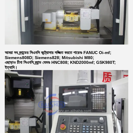
আমরা সব ব্র্যান্ডের সিএনসি কন্ট্রোলার সজ্জিত করতে পারেনঃ FANUC Oi-mf;
Siemens808D; Siemens828; Mitsubishi M80;
এছাড়াও চীনা সিএনসি ব্র্যান্ড যেমনঃ HNC808; KND2000mf; GSK980T;
ইত্যাদি।