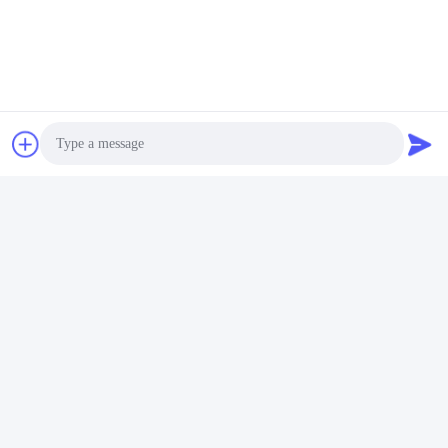
তাইওয়ান থেকে চীন ব্র্যান্ডের HIWIN গৃহীত হয়।
Photo
Video Call
Audio Call