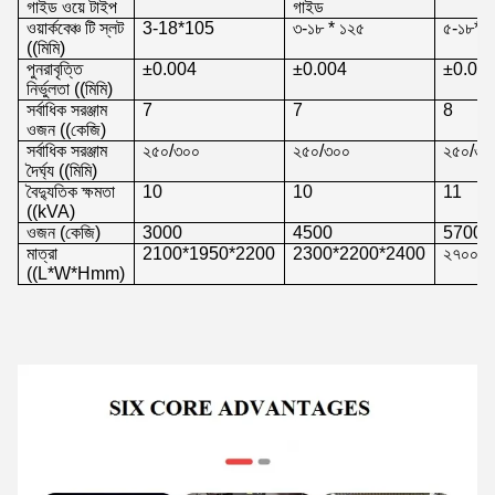
গাইড ওয়ে টাইপ
গাইড
ওয়ার্কবেঞ্চ টি স্লট
3-18*105
৩-১৮ * ১২৫
৫-১৮*৯
((মিমি)
পুনরাবৃত্তি
±0.004
±0.004
±0.00
নির্ভুলতা ((মিমি)
সর্বাধিক সরঞ্জাম
7
7
8
ওজন ((কেজি)
সর্বাধিক সরঞ্জাম
২৫০/৩০০
২৫০/৩০০
২৫০/৩০
দৈর্ঘ্য ((মিমি)
বৈদ্যুতিক ক্ষমতা
10
10
11
((kVA)
ওজন (কেজি)
3000
4500
5700
মাত্রা
2100*1950*2200
2300*2200*2400
২৭০০*২
((L*W*Hmm)