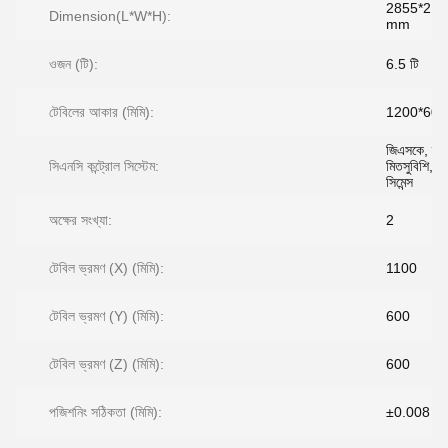
2855*215
Dimension(L*W*H):
mm
ওজন (টি):
6.5 টি
টেবিলের আকার (মিমি):
1200*600
জিএসকে, ফ্যা
সিএনসি কন্ট্রোল সিস্টেম:
মিতসুবিশি, ক
সিমেন্স
অক্ষের সংখ্যা:
2
টেবিল ভ্রমণ (X) (মিমি):
1100
টেবিল ভ্রমণ (Y) (মিমি):
600
টেবিল ভ্রমণ (Z) (মিমি):
600
পজিশনিং সঠিকতা (মিমি):
±0.008