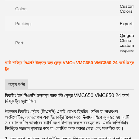
Customiz
Color:
Colors
Packing:
Export st
Qingdao P
China. or
Port:
customer
requirem
ভারী দায়িত্ব সিএনসি উল্লম্ব যন্ত্র কেন্দ্র VMCs VMC650 VMC850 24 আর্ম ডিস্ক
টুল
পণ্যের বর্ণনা
ফ্রিজিং টার্ন সিএনসি উল্লম্ব যন্ত্রপাতি কেন্দ্র VMC650 VMC850 24 আর্ম
ডিস্ক টুল ম্যাগাজিন
উল্লম্ব ফ্রিজিং সেন্টার (ভিএমসি) একটি ধরণের ফ্রিজিং মেশিন যা সাধারণত
অটোমোটিভ, এয়ারস্পেস এবং ইলেকট্রনিক্সের মতো উত্পাদন শিল্পে ব্যবহৃত হয়।এটি
সাধারণত জটিল আকারের যথার্থ অংশ উত্পাদন করতে ব্যবহৃত হয়, একটি কম্পিউটার
নিয়ন্ত্রিত সরঞ্জাম ব্যবহার করে যা একাধিক অক্ষ বরাবর ঘোরা এবং সঞ্চালিত হয়।
1. বেস অংশ, ক্যারেজ, ওয়ার্কটেবিল, কলাম, স্পিন্ডল বক্স এবং অন্যান্য প্রধান অংশ