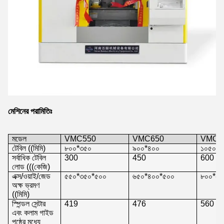
মেশিনের পরামিতিঃ
মডেল
VMC550
VMC650
VMC8
টেবিল ((মিমি)
৮০০*৩৫০
৯০০*৪০০
১০৫০*৫
সর্বাধিক টেবিল
300
450
600
লোড (((
কেজি
)
এক্স/ওয়াই/জেড
৫৫০*৩৫০*৫০০
৬৫০*৪০০*৫০০
৮০০*৫০
অক্ষ ভ্রমণ
((মিমি)
স্পিন্ডল সেন্টার
419
476
560
এবং কলাম গাইড
পৃষ্ঠের মধ্যে