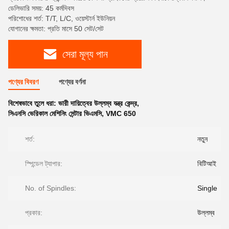
ডেলিভারি সময়: 45 কর্মদিবস
পরিশোধের শর্ত: T/T, L/C, ওয়েস্টার্ন ইউনিয়ন
যোগানের ক্ষমতা: প্রতি মাসে 50 সেট/সেট
সেরা মূল্য পান
পণ্যের বিবরণ
পণ্যের বর্ণনা
বিশেষভাবে তুলে ধরা:
ভারী দায়িত্বের উল্লম্ব যন্ত্র কেন্দ্র
,
সিএনসি ভেরিকাল মেশিনিং সেন্টার ভিএমসি
,
VMC 650
শর্ত:
নতুন
স্পিন্ডেল ট্যাপার:
বিটিআই
No. of Spindles:
Single
প্রকার:
উল্লম্ব