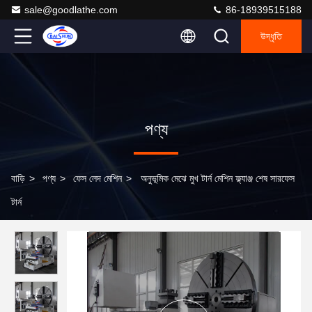
sale@goodlathe.com
86-18939515188
উদ্ধৃতি
পণ্য
বাড়ি
>
পণ্য
>
ফেস লেদ মেশিন
>
অনুভূমিক মেঝে মুখ টার্ন মেশিন ফ্ল্যাঞ্জ শেষ সারফেস
টার্ন