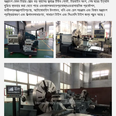
যন্ত্রাংশ যেমন টায়ার মোল্ড বড় ব্যাসের ফ্ল্যাঞ্জ টিউব প্লেট, টারবাইন অংশ, শেষ ঘরের ইত্যাদি
ঘুরিয়ে ব্যবহার করা যেতে পারে এবং
ব্যাপকভাবে
প্রযোজ্য
এড
রাসায়নিক প্রকৌশল,
ভারী
শুল্ক
যন্ত্রপাতি
প্রণয়
, অটোমোবাইল উৎপাদন, খনি এবং রেল সরঞ্জাম এবং বিমান যন্ত্রাংশ
প্রক্রিয়াকরণ এবং উত্পাদন
সাধারণত, সাধারণ টাইপ এবং সিএনসি টাইপ জন্য পছন্দ আছে।