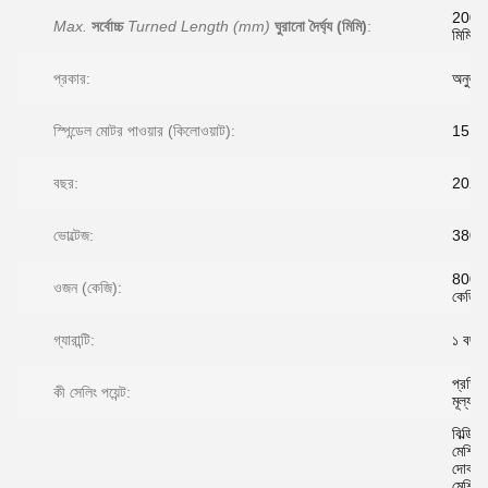
2000
Max.
সর্বোচ্চ
Turned Length (mm)
ঘুরানো দৈর্ঘ্য (মিমি)
:
মিমি
প্রকার:
অনুভূম
স্পিন্ডেল মোটর পাওয়ার (কিলোওয়াট):
15
বছর:
2023
ভোল্টেজ:
380v
8000
ওজন (কেজি):
কেজি
গ্যারান্টি:
১ বছর
প্রতিয
কী সেলিং পয়েন্ট:
মূল্য
বিল্ডিং
মেশিনে
দোকান
মেশিন