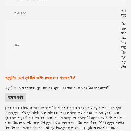
এক্সপোর্
প্যাকেজ:
স্ট্যান্ডার
কিংডা
বন্দর,
সাংহাই
বন্দর,
তিয়ান
বন্দর:
বন্দর বা
চীনের
প্রধান
সমুদ্র
বন্দর।
অনুভূমিক মেঝে মুখ টার্ন মেশিন ফ্ল্যাঞ্জ শেষ সারফেস টার্ন
অনুভূমিক মেঝে লেদারের মুখ লেদারের ফ্ল্যাং শেষ পৃষ্ঠতল লেদারের চীন সরবরাহকারী
পণ্যের বর্ণনা
মুখের টার্ন
মেশিনিংয়ের সময় ফ্ল্যাঞ্জকে নিরাপদে ধরে রাখার জন্য একটি বড় চাক বা ফেসপ্লেট
অন্তর্ভুক্ত, বিভিন্ন আকার এবং আকারের জন্য বিভিন্ন কাটার সরঞ্জাম
কাজের টুকরা
, এবং
প্রয়োজন অনুযায়ী কাটা গভীরতা এবং কোণ সামঞ্জস্য করার জন্য নিয়ন্ত্রণ এবং বিশেষ করে কম
গতির উচ্চ লোড কাটা জন্য উপযুক্ত। উচ্চ বহন ক্ষমতা, উচ্চ অনমনীয়তা বৈশিষ্ট্যযুক্ত,অপ্টিম
ডিজাইন এবং সহজ অপারেশন , এটা
প্রধানত
তুলনামূলকভাবে বড় ব্যাসের নিরপেক্ষ যান্ত্রিক