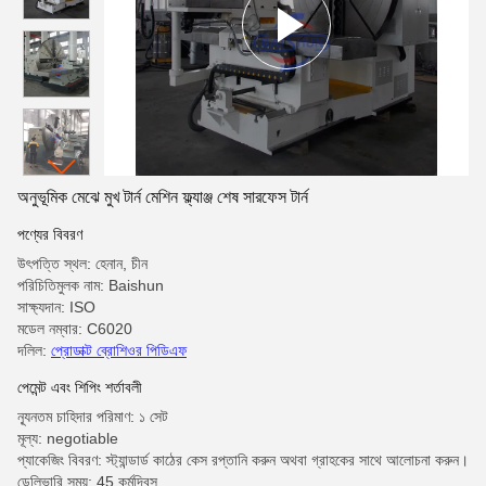
অনুভূমিক মেঝে মুখ টার্ন মেশিন ফ্ল্যাঞ্জ শেষ সারফেস টার্ন
পণ্যের বিবরণ
উৎপত্তি স্থল: হেনান, চীন
পরিচিতিমুলক নাম: Baishun
সাক্ষ্যদান: ISO
মডেল নম্বার: C6020
দলিল:
প্রোডাক্ট ব্রোশিওর পিডিএফ
পেমেন্ট এবং শিপিং শর্তাবলী
ন্যূনতম চাহিদার পরিমাণ: ১ সেট
মূল্য: negotiable
প্যাকেজিং বিবরণ: স্ট্যান্ডার্ড কাঠের কেস রপ্তানি করুন অথবা গ্রাহকের সাথে আলোচনা করুন।
ডেলিভারি সময়: 45 কর্মদিবস