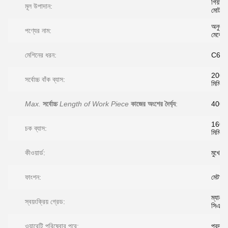
গিয়ার,
মূল উপাদান:
মোটর
অনুভূম
পণ্যের নাম:
মেঝে টার
মেশিনের ধরন:
C60
2000
সর্বোচ্চ বাঁক ব্যাস:
মিমি
Max.
সর্বোচ্চ
Length of Work Piece
কাজের অংশের দৈর্ঘ্য
:
400 ম
1600
চক ব্যাস:
মিমি
কীওয়ার্ড:
মুখের টা
ফাংশন:
মেটাল টা
ম্যানুয়
স্বয়ংক্রিয় গ্রেড:
সিএনস
ওয়ারেন্টি পরিষেবার পরে:
প্রদান