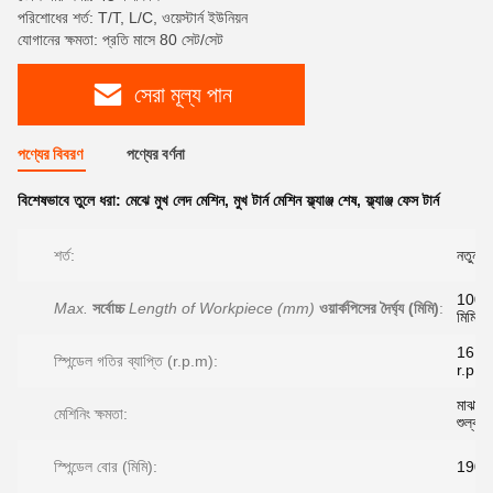
পরিশোধের শর্ত: T/T, L/C, ওয়েস্টার্ন ইউনিয়ন
যোগানের ক্ষমতা: প্রতি মাসে 80 সেট/সেট
সেরা মূল্য পান
পণ্যের বিবরণ
পণ্যের বর্ণনা
বিশেষভাবে তুলে ধরা:
মেঝে মুখ লেদ মেশিন
,
মুখ টার্ন মেশিন ফ্ল্যাঞ্জ শেষ
,
ফ্ল্যাঞ্জ ফেস টার্ন
শর্ত:
নতুন
1000
Max.
সর্বোচ্চ
Length of Workpiece (mm)
ওয়ার্কপিসের দৈর্ঘ্য (মিমি)
:
মিমি
16 -
স্পিন্ডেল গতির ব্যাপ্তি (r.p.m):
r.p.m
মাঝারি
মেশিনিং ক্ষমতা:
শুল্ক
স্পিন্ডেল বোর (মিমি):
190