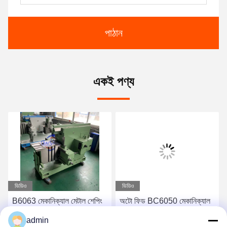
পাঠান
একই পণ্য
ভিডিও
ভিডিও
B6063 মেকানিক্যাল মেটাল শেপিং
অটো ফিড BC6050 মেকানিক্যাল
মেশিন টুলস 630mm সর্বোচ্চ কাটিয়া
মেটাল শেপিং মেশিন টুল 3kw
admin
দৈর্ঘ্য