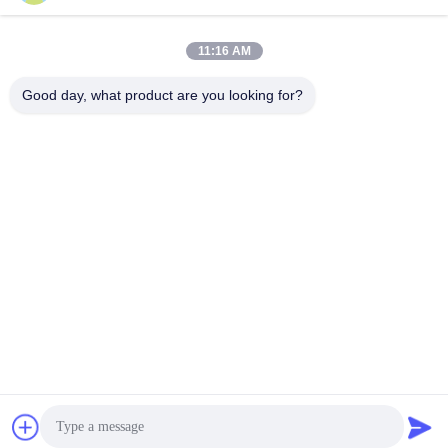
সেরা মূল্য পান
সেরা মূল্য পান
11:16 AM
Good day, what product are you looking for?
Henan Baishun Machinery Equipment Co.,
Ltd.
sale@goodlathe.com
86-18939515188
না, না।65, তিয়ানমিং রোড, জিনশুই জেলা, ঝেংঝো সিটি, হেনান প্রদেশ, চীন
চীন ভাল মানের উল্লম্ব লেদ মেশিন সরবরাহকারী. কপিরাইট © 2023-2026
lathemach.com . সমস্ত অধিকার সংরক্ষিত.