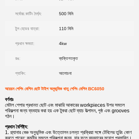
সর্বোচ্চ.কাটিং দৈর্ঘ্য:
500 মিমি
টুল হেডের যাত্রা:
110 মিমি
প্রধান ক্ষমতা:
4kw
রঙ:
ব্যক্তিগতকৃত
প্যাকিং:
আলোচনা
আয়রন শেপিং মেশিন ছোট টাইপ অনুভূমিক ধাতু শেপিং মেশিন BC6050
বর্ণনাঃ
মেটাল শেপার প্রধানত ছোট এবং মাঝারি আকারের workpieces উপর সমতল
পরিকল্পনা জন্য ব্যবহার করা হয় এক টুকরা ছোট ব্যাচ উত্পাদন, পৃষ্ঠ এবং grooves
গঠন।
প্রধান বৈশিষ্ট্য:
1. প্ল্যানার বেঞ্চ অনুভূমিক এবং উত্তোলন চলন্ত প্রক্রিয়া সঙ্গে টেবিলের তুরিং কোণ
করতে পারেন; কমনীয় সমতল পরিকল্পনা জন্য, যার ফলে ব্যবহারের সুযোগ প্রসারিত।