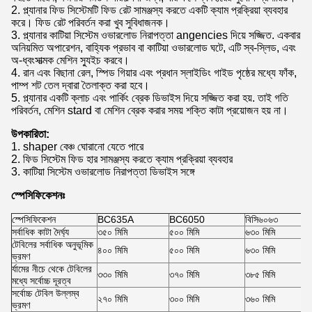
2. প্ল্যানার ফিড সিস্টেমটি ফিড রেট সামঞ্জস্য করতে একটি ক্যাম প্রক্রিয়া ব্যবহার
করে। ফিড রেট পরিবর্তন করা খুব সুবিধাজনক।
3. প্ল্যানার কাটিয়া সিস্টেম ওভারলোড নিরাপত্তা angencies দিয়ে সজ্জিত. একবার
অনিয়মিত অপারেশন, বাহ্যিক প্রভাব বা কাটিয়া ওভারলোড ঘটে, এটি স্ব-স্লিড, এবং
অ-ধ্বংসাত্মক মেশিন স্যুইচ করবে।
4. রান এবং বিছানা রেল, স্পিড গিয়ার এবং প্রধান স্লাইডিং গাইড পৃষ্ঠের মধ্যে ফাঁক,
পাম্প শট তেল দ্বারা তৈলাক্ত করা হবে।
5. প্ল্যানার একটি ক্লাচ এবং পার্কিং ব্রেক ডিভাইস দিয়ে সজ্জিত করা হয়. তাই গতি
পরিবর্তন, মেশিন stard বা মেশিন ব্রেক করার সময় শক্তি কাটা প্রয়োজন হয় না।
উপকারিতা:
1. shaper বেঞ্চ ঘোরানো যেতে পারে
2. ফিড সিস্টেম ফিড হার সামঞ্জস্য করতে ক্যাম প্রক্রিয়া ব্যবহার
3. কাটিয়া সিস্টেম ওভারলোড নিরাপত্তা ডিভাইস সঙ্গে
স্পেসিফিকেশনঃ
স্পেসিফিকেশন
BC635A
BC6050
বিসি৬০৬৩
সর্বাধিক কাটা দৈর্ঘ্য
৩৫০ মিমি
৫০০ মিমি
৬৩০ মিমি
টেবিলের সর্বাধিক অনুভূমিক
৪০০ মিমি
৫০০ মিমি
৬৩০ মিমি
ভ্রমণ
র্যামের নীচে থেকে টেবিলের
৩৩০ মিমি
৩৭০ মিমি
৩৮৫ মিমি
মধ্যে সর্বোচ্চ দূরত্ব
সর্বোচ্চ টেবিল উল্লম্ব
২৭০ মিমি
৩০০ মিমি
৩৬০ মিমি
ভ্রমণ