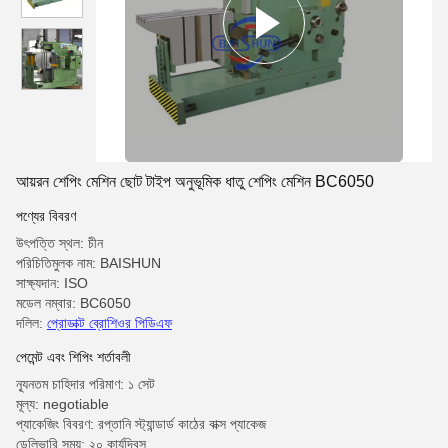
আয়রন শেপিং মেশিন ছোট টাইপ অনুভূমিক ধাতু শেপিং মেশিন BC6050
পণ্যের বিবরণ
উৎপত্তি স্থল: চীন
পরিচিতিমুলক নাম: BAISHUN
সাক্ষ্যদান: ISO
মডেল নম্বার: BC6050
দলিল:
প্রোডাক্ট ব্রোশিওর পিডিএফ
পেমেন্ট এবং শিপিং শর্তাবলী
ন্যূনতম চাহিদার পরিমাণ: ১ সেট
মূল্য: negotiable
প্যাকেজিং বিবরণ: রপ্তানি স্ট্যান্ডার্ড কাঠের বাক্স প্যাকেজ
ডেলিভারি সময়: ২০ কার্যদিবস