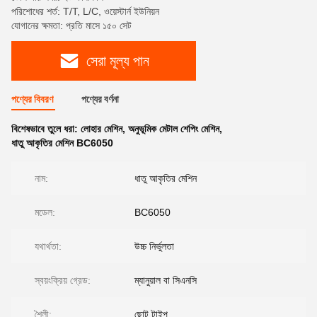
পরিশোধের শর্ত: T/T, L/C, ওয়েস্টার্ন ইউনিয়ন
যোগানের ক্ষমতা: প্রতি মাসে ১৫০ সেট
সেরা মূল্য পান
পণ্যের বিবরণ
পণ্যের বর্ণনা
বিশেষভাবে তুলে ধরা:
লোহার মেশিন
,
অনুভূমিক মেটাল শেপিং মেশিন
,
ধাতু আকৃতির মেশিন BC6050
নাম:
ধাতু আকৃতির মেশিন
মডেল:
BC6050
যথার্থতা:
উচ্চ নির্ভুলতা
স্বয়ংক্রিয় গ্রেড:
ম্যানুয়াল বা সিএনসি
শৈলী:
ছোট টাইপ