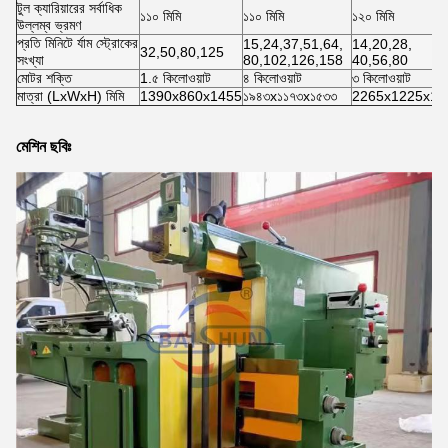
টুল ক্যারিয়ারের সর্বাধিক
১১০ মিমি
১১০ মিমি
১২০ মিমি
উল্লম্ব ভ্রমণ
প্রতি মিনিটে র্যাম স্ট্রোকের
15,24,37,51,64,
14,20,28,
32,50,80,125
সংখ্যা
80,102,126,158
40,56,80
মোটর শক্তি
1.৫ কিলোওয়াট
৪ কিলোওয়াট
৩ কিলোওয়াট
মাত্রা (LxWxH) মিমি
1390x860x1455
১৯৪৩x১১৭৩x১৫৩৩
2265x1225x14
মেশিন ছবিঃ