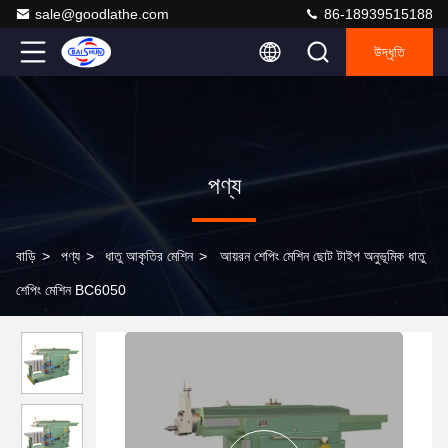
sale@goodlathe.com
86-18939515188
উদ্ধৃতি
পণ্য
বাড়ি
>
পণ্য
>
ধাতু আকৃতির মেশিন
>
আয়রন শেপিং মেশিন ছোট টাইপ অনুভূমিক ধাতু
শেপিং মেশিন BC6050