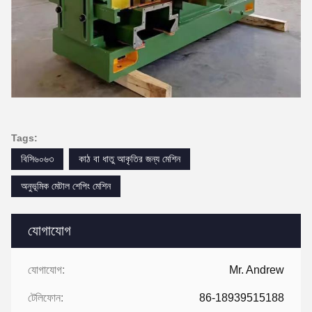
Tags:
বিসি৬০৬৩
কাঠ বা ধাতু আকৃতির জন্য মেশিন
অনুভূমিক মেটাল শেপিং মেশিন
যোগাযোগ
যোগাযোগ:
Mr. Andrew
টেলিফোন:
86-18939515188