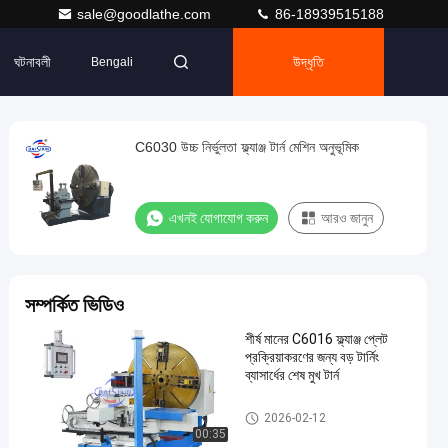
sale@goodlathe.com
86-18939515188
ঘটনাবলী
উদ্ধৃতি
Bengali
C6030 উচ্চ নির্ভুলতা ফ্ল্যাঞ্জ টার্ন মেশিন অনুভূমিক
এখনই যোগাযোগ করুন
আরও জানুন
সম্পর্কিত ভিডিও
শীর্ষ মানের C6016 ফ্ল্যাঞ্জ প্লেট
প্রক্রিয়াকরণের জন্য বড় টার্নিং
ব্যাসার্ধের শেষ মুখ টার্ন
ফেস লেদ মেশিন
2026-02-12
00:35