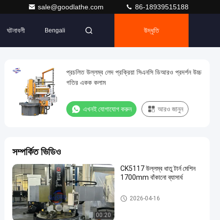
sale@goodlathe.com
86-18939515188
ঘটনাবলী
উদ্ধৃতি
Bengali
প্রচলিত উল্লম্ব লেদ প্রক্রিয়া সিএনসি ডিআরও প্রদর্শন উচ্চ
গতির একক কলাম
এখনই যোগাযোগ করুন
আরও জানুন
সম্পর্কিত ভিডিও
CK5117 উল্লম্ব ধাতু টার্ন মেশিন
1700mm বাঁকানো ব্যাসার্ধ
উল্লম্ব লেদ মেশিন
2026-04-16
00:20