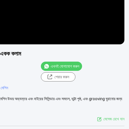
ির একক কলাম
এখনই যোগাযোগ করুন
শেয়ার করুন
ন মেশিন
েশিন উভয় অভ্যন্তর এবং বাইরের সিলিন্ডার এবং সমতল, ভুট্টা পৃষ্ঠ, এবং grooving ঘুরানোর জন্য
মেসেজ রেখে যান