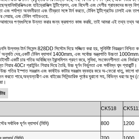
েছে
অ্যানিমট্রনিক্স
এবং হাইড্রোলিক্স ইন্টিগ্রেশন, এবং বিদেশী এবং দেশীয় গ্রাহকদের জন্য বি
ভুলতা এবং পর্যাপ্ত অনমনীয়তা এবং তীব্রতা সঙ্গে টার্ন করতে, টেবিল ইন্টিগ্রেটেড ঢালাই এবং তা
ার লেয়ার, এবং টেবিল গাইডওয়ে.
 আমাদের পণ্যগুলিকে উন্নত করার জন্য ক্রমাগত কাজ করছি, তাই আমরা এই তথ্য তথ্য আপ
ি উল্লম্ব টার্ন সিমেন্স 828DD সিস্টেম দিয়ে সজ্জিত করা হয়, সুনির্দিষ্ট নিয়ন্ত্রণ নিশ্
সার্ধ অনুমতি দেয়,একটি টেবিল ব্যাসার্ধ 1400mm, এবং সর্বোচ্চ যন্ত্রপাতি উচ্চতা 1000mm
িভাইসটি একটি চার গতির অবিচ্ছিন্ন ট্রান্সমিশন গ্রহণ করে, সুবিধা, সংবেদনশীলতা এবং নির্
গিয়ার 40Cr গ্রাইন্ডিং গিয়ার দিয়ে তৈরি, উচ্চ ঘূর্ণন নির্ভুলতা এবং সর্বনিম্ন শব্দ গ্যারান্টি।
উচ্চ গতির ইস্পাত সরঞ্জাম এবং কার্বাইড কাটার সরঞ্জাম ব্যবহার করে অ-ফেরো ধাতু, কালো ধ
 করতে পারে,অভ্যন্তরীণ এবং বাইরের সিলিন্ডারিক পৃষ্ঠের ঘুরানো সহ, বিভিন্ন ধরণের মুখ (যে
য়া।
িটার
CK518
CK511
টের সর্বাধিক ঘূর্ণন ব্যাসার্ধ (মিমি)
800
1200
ব্যাসার্ধ (মিমি)
700
1000