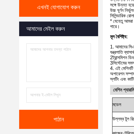
সঙ্গে উন্নত হয়
এখনই যোগাযোগ করুন
উচ্চ ঘূর্ণন নির্
সিলিন্ডারিক রোল
* যেহেতু আমরা
পারে।
আমাদের মেইল ​​করুন
মূল বৈশিষ্ট্য:
1. আমাদের সিএনস
যন্ত্রপাতি ব্যা
2ট্রান্সমিশন ড
3সিস্টেমের সমস্ত 
4. এই মেশিনটি 
অপারেশন সম্পাদন
স্লটিং এবং কাটি
মেশিন প্যারাম
মডেল
পাঠান
উল্লম্ব টুল রিস্
কাজের টেবিলের 