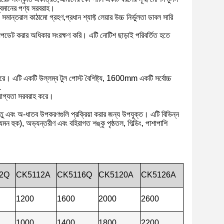
শ্বমানের পণ্য সরবরাহ।
প সমান্তরাল কাঠামো গ্রহণ,প্রধান শ্যাফ্ট লেয়ার উচ্চ নির্ভুলতা ডাবল সারি
ডেট করার অধিকার সংরক্ষণ করি। এটি নোটিশ ছাড়াই পরিবর্তিত হতে
চিত করে। এটি একটি উল্লম্ব টুল পোস্ট বৈশিষ্ট্য, 1600mm একটি সর্বোচ্চ
.
ভরযোগ্যতা সরবরাহ করে।
াতু এবং অ-ধাতব উপকরণগুলি প্রক্রিয়া করার জন্য উপযুক্ত। এটি বিভিন্ন
মন হুক), অভ্যন্তরীণ এবং বহিরাগত শঙ্কু পৃষ্ঠতল, গিল্ডিং, পাশাপাশি
2Q
CK5112A
CK5116Q
CK5120A
CK5126A
1200
1600
2000
2600
1000
1400
1800
2200