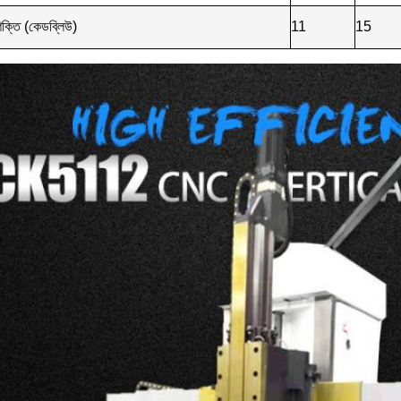
শক্তি (কেডব্লিউ)
11
15