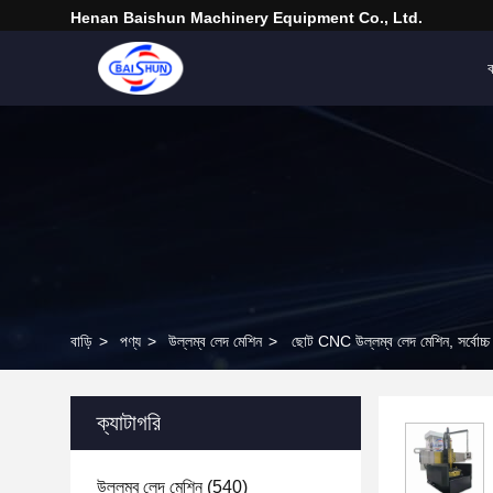
Henan Baishun Machinery Equipment Co., Ltd.
ব
বাড়ি
>
পণ্য
>
উল্লম্ব লেদ মেশিন
>
ছোট CNC উল্লম্ব লেদ মেশিন, সর্বোচ্চ 
ক্যাটাগরি
উল্লম্ব লেদ মেশিন
(540)