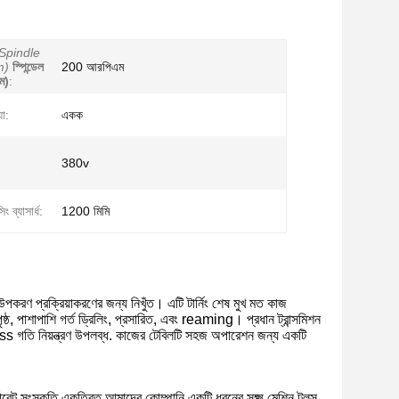
Spindle
m)
স্পিন্ডেল
200 আরপিএম
ম)
:
যা:
একক
380v
ং ব্যাসার্ধ:
1200 মিমি
পকরণ প্রক্রিয়াকরণের জন্য নিখুঁত। এটি টার্নিং শেষ মুখ মত কাজ
ষ্ঠ, পাশাপাশি গর্ত ড্রিলিং, প্রসারিত, এবং reaming। প্রধান ট্রান্সমিশন
less গতি নিয়ন্ত্রণ উপলব্ধ. কাজের টেবিলটি সহজ অপারেশন জন্য একটি
োরেট সংস্কৃতি একত্রিত,আমাদের কোম্পানি একটি ধরনের সূক্ষ্ম মেশিন টুলস