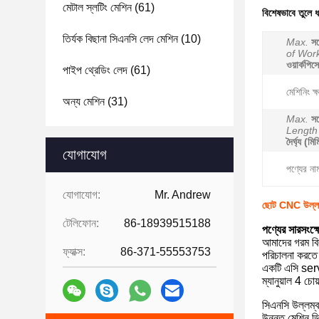
মেটাল স্লটিং মেশিন
(61)
বিশেষভাবে তুলে 
তির্যক বিছানা সিএনসি লেদ মেশিন
(10)
Max.
সর্
of Wor
ওয়ার্কপিসে
পাইপ থ্রেডিং লেদ
(61)
মেশিনিং ক্
অন্য মেশিন
(31)
Max.
সর্
Length
দৈর্ঘ্য (মিম
যোগাযোগ
পণ্যের না
যোগাযোগ:
Mr. Andrew
ছোট CNC উল্লম্ব
টেলিফোন:
86-18939515188
পণ্যের সারসংক্ষ
আমাদের গরম বিক
ফ্যাক্স:
86-371-55553753
পরিচালনা করতে প
একটি এসি servo
ম্যানুয়াল 4 চ
সিএনসি উল্লম্ব 
উন্নত মেশিন ডি