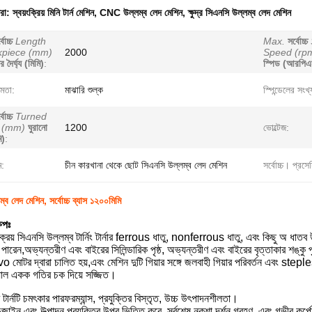
ধরা:
স্বয়ংক্রিয় মিনি টার্ন মেশিন
,
CNC উল্লম্ব লেদ মেশিন
,
ক্ষুদ্র সিএনসি উল্লম্ব লেদ মেশিন
বোচ্চ
Length
Max.
সর্বোচ্চ
kpiece (mm)
2000
Speed (rp
র দৈর্ঘ্য (মিমি)
:
স্পিড (আরপিএ
ষমতা:
মাঝারি শুল্ক
স্পিন্ডেলের সংখ্
বোচ্চ
Turned
 (mm)
ঘুরানো
1200
ভোল্টেজ:
ি)
:
ম:
চীন কারখানা থেকে ছোট সিএনসি উল্লম্ব লেদ মেশিন
সর্বোচ্চ। প্রসেসি
 লেদ মেশিন, সর্বোচ্চ ব্যাস ১২০০মিমি
েপঃ
্রয় সিএনসি উল্লম্ব টার্নিং টার্নার ferrous ধাতু, nonferrous ধাতু, এবং কিছু অ ধাতব উ
ারেন,অভ্যন্তরীণ এবং বাইরের সিলিন্ডারিক পৃষ্ঠ, অভ্যন্তরীণ এবং বাইরের বৃত্তাকার শঙ্কু পৃ
 মোটর দ্বারা চালিত হয়,এবং মেশিন দুটি গিয়ার সঙ্গে জলবাহী গিয়ার পরিবর্তন এবং step
োয়াল একক গতির চক দিয়ে সজ্জিত।
টার্নটি চমৎকার পারফরম্যান্স, প্রযুক্তির বিস্তৃত, উচ্চ উৎপাদনশীলতা।
জাইন এবং উত্পাদন প্রযুক্তির উপর ভিত্তি করে, সর্বশেষ নকশা দর্শন গ্রহণ, এবং গভীর কর্প