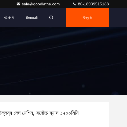
sale@goodlathe.com
86-18939515188
ঘটনাবলী
উদ্ধৃতি
Bengali
ম্ব লেদ মেশিন, সর্বোচ্চ ব্যাস ১২০০মিমি