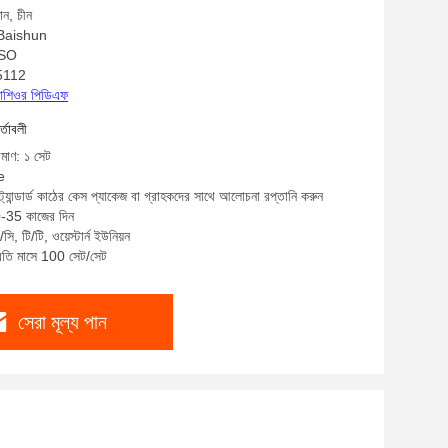
ান, চীন
: Baishun
ISO
K5112
্রোশিওর পিডিএফ
র্তাবলী
িমাণ: ১ সেট
e
্ট্যান্ডার্ড কাঠের কেস প্যাকেজ বা গ্রাহকদের সাথে আলোচনা রপ্তানি করুন
0-35 কাজের দিন
ি, টি/টি, ওয়েস্টার্ন ইউনিয়ন
্রতি মাসে 100 সেট/সেট
সেরা মূল্য পান