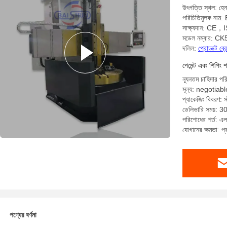
উৎপত্তি স্থল: হেন
পরিচিতিমুলক নাম
সাক্ষ্যদান: CE，
মডেল নম্বার: C
দলিল:
প্রোডাক্ট ব
পেমেন্ট এবং শিপিং শ
ন্যূনতম চাহিদার পর
মূল্য: negotiabl
প্যাকেজিং বিবরণ: স
ডেলিভারি সময়: 3
পরিশোধের শর্ত: এল/স
যোগানের ক্ষমতা: প
পণ্যের বর্ণনা