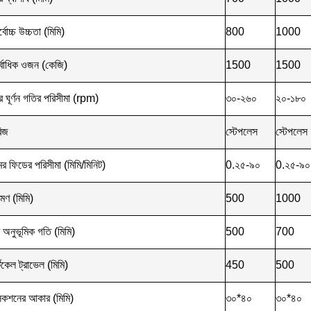
্বোচ্চ উচ্চতা (মিমি)
800
1000
সর্বাধিক ওজন (কেজি)
1500
1500
 ঘূর্ণন গতির পরিসীমা (rpm)
৩০-২৬০
২০-১৮০
রিজ
স্টেপলেস
স্টেপলেস
মের ফিডের পরিসীমা (মিমি/মিনিট)
0.২৫-৯০
0.২৫-৯০
মণ (মিমি)
500
1000
র অনুভূমিক গতি (মিমি)
500
700
্টিকেল ট্রাভেল (মিমি)
450
500
সেকশনের আকার (মিমি)
৩০*৪০
৩০*৪০