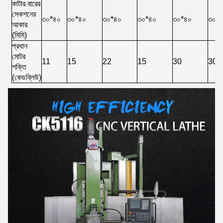
কাটার বারের
সেকশনের
৩০*৪০
৩০*৪০
৩০*৪০
৩০*৪০
৩০*৪০
৩০*
আকার
(মিমি)
প্রধান
মোটর
11
15
22
15
30
30
শক্তি
(কেডব্লিউ)