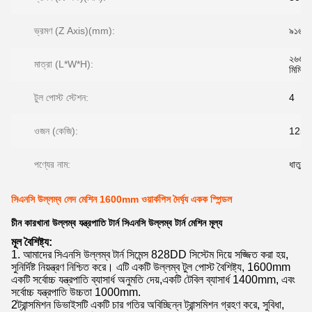
ভ্রমণ (Z Axis)(mm):
৯১৬ মি
২৬৬০
মাত্রা (L*W*H):
মিমি
টুল পোস্ট স্টেশন:
4
ওজন (কেজি):
1250
পণ্যের নাম:
ধাতু টার
সিএনসি উল্লম্ব লেদ মেশিন 1600mm ওয়ার্কপিস দৈর্ঘ্য একক স্পিন্ডল
চীন কারখানা উল্লম্ব যন্ত্রপাতি টার্ন সিএনসি উল্লম্ব টার্ন মেশিন মূল্য
মূল বৈশিষ্ট্য:
1. আমাদের সিএনসি উল্লম্ব টার্ন সিমেন্স 828DD সিস্টেম দিয়ে সজ্জিত করা হয়,
সুনির্দিষ্ট নিয়ন্ত্রণ নিশ্চিত করে। এটি একটি উল্লম্ব টুল পোস্ট বৈশিষ্ট্য, 1600mm
একটি সর্বোচ্চ যন্ত্রপাতি ব্যাসার্ধ অনুমতি দেয়,একটি টেবিল ব্যাসার্ধ 1400mm, এবং
সর্বোচ্চ যন্ত্রপাতি উচ্চতা 1000mm.
2ট্রান্সমিশন ডিভাইসটি একটি চার গতির অবিচ্ছিন্ন ট্রান্সমিশন গ্রহণ করে, সুবিধা,