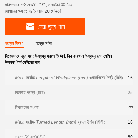
পরিশোধের শর্ত: এল/সি, টি/টি, ওয়েস্টার্ন ইউনিয়ন
যোগানের ক্ষমতা: প্রতি মাসে 20 সেট/সেট
সেরা মূল্য পান
পণ্যের বিবরণ
পণ্যের বর্ণনা
বিশেষভাবে তুলে ধরা:
উল্লম্ব যন্ত্রপাতি টার্ন
,
চীন কারখানা উল্লম্ব লেদ মেশিন
,
উল্লম্ব টার্ন মেশিনের দাম
Max.
সর্বোচ্চ
Length of Workpiece (mm)
ওয়ার্কপিসের দৈর্ঘ্য (মিমি)
:
1600
বিছানার প্রস্থ (মিমি):
250 ম
স্পিন্ডেলের সংখ্যা:
একক
Max.
সর্বোচ্চ
Turned Length (mm)
ঘুরানো দৈর্ঘ্য (মিমি)
:
1600
ভ্রমণ (X অক্ষ)(মিমি):
800 ম