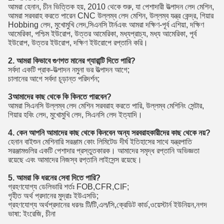
আমরা হেনান, চীন ভিত্তিক হয়, 2010 থেকে শুরু, যা পেশাদারী উত্পাদন লেদ মেশিন,
আমরা সরবরাহ করতে পারেন CNC উল্লম্ব লেদ মেশিন, উল্লম্ব যন্ত্র কেন্দ্র, গিয়ার
Hobbing লেদ, মুখোমুখি লেদ,সিএনসি টার্নএবং আমরা দক্ষিণ-পূর্ব এশিয়া, দক্ষিণ
আমেরিকা, পশ্চিম ইউরোপ, উত্তর আমেরিকা, মধ্যপ্রাচ্য, মধ্য আমেরিকা, পূর্ব
ইউরোপ, উত্তর ইউরোপ, দক্ষিণ ইউরোপে রপ্তানি করি।
2. আমরা কিভাবে গুণগত মানের গ্যারান্টি দিতে পারি?
সর্বদা একটি প্রাক-উত্পাদন নমুনা ভর উত্পাদন আগে;
চালানের আগে সর্বদা চূড়ান্ত পরিদর্শন;
3আমাদের কাছ থেকে কি কিনতে পারবেন?
আমরা সিএনসি উল্লম্ব লেদ মেশিন সরবরাহ করতে পারি, উল্লম্ব মেশিনিং সেন্টার,
গিয়ার হবিং লেদ, মুখোমুখি লেদ, সিএনসি লেদ ইত্যাদি।
4. কেন আপনি আমাদের কাছ থেকে কিনবেন অন্য সরবরাহকারীদের কাছ থেকে নয়?
হেনান বাইশুন মেশিনারি সরঞ্জাম কোং লিমিটেড দীর্ঘ ইতিহাসের সাথে যন্ত্রপাতি
সরঞ্জামগুলির একটি পেশাদার প্রস্তুতকারক। আমাদের সমৃদ্ধ রপ্তানি অভিজ্ঞতা
রয়েছে এবং আমাদের নিজস্ব রপ্তানি লাইসেন্স রয়েছে।
5. আমরা কি ধরনের সেবা দিতে পারি?
গ্রহণযোগ্য ডেলিভারি শর্তঃ FOB,CFR,CIF;
গৃহীত অর্থ প্রদানের মুদ্রাঃ ইউএসডি;
গ্রহণযোগ্য অর্থপ্রদানের ধরনঃ টি/টি,এল/সি,ক্রেডিট কার্ড,ওয়েস্টার্ন ইউনিয়ন,নগদ
ভাষা: ইংরেজি, চীনা