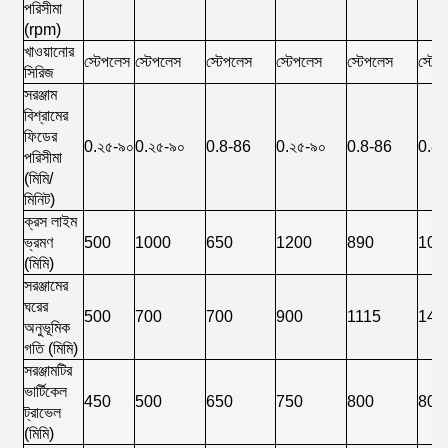
পরিসীমা
(rpm)
খাওয়ানোর
স্টেপলেস
স্টেপলেস
স্টেপলেস
স্টেপলেস
স্টেপলেস
স্টেপ
সিরিজ
সরঞ্জাম
বিশ্রামের
ফিডের
0.২৫-৯০
0.২৫-৯০
0.8-86
0.২৫-৯০
0.8-86
0.8
পরিসীমা
(মিমি/
মিনিট)
ক্রস লাইম
ভ্রমণ
500
1000
650
1200
890
109
(মিমি)
সরঞ্জামের
ঘরের
500
700
700
900
1115
140
অনুভূমিক
গতি (মিমি)
সরঞ্জামটির
ভার্টিকেল
450
500
650
750
800
800
ট্রাভেল
(মিমি)