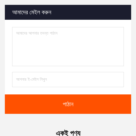
আমাদের মেইল ​​করুন
পাঠান
একই পণ্য