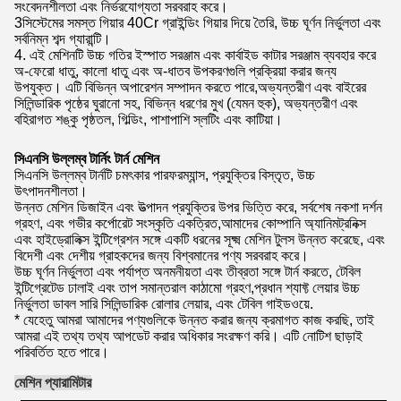
সংবেদনশীলতা এবং নির্ভরযোগ্যতা সরবরাহ করে।
3সিস্টেমের সমস্ত গিয়ার 40Cr গ্রাইন্ডিং গিয়ার দিয়ে তৈরি, উচ্চ ঘূর্ণন নির্ভুলতা এবং
সর্বনিম্ন শব্দ গ্যারান্টি।
4. এই মেশিনটি উচ্চ গতির ইস্পাত সরঞ্জাম এবং কার্বাইড কাটার সরঞ্জাম ব্যবহার করে
অ-ফেরো ধাতু, কালো ধাতু এবং অ-ধাতব উপকরণগুলি প্রক্রিয়া করার জন্য
উপযুক্ত। এটি বিভিন্ন অপারেশন সম্পাদন করতে পারে,অভ্যন্তরীণ এবং বাইরের
সিলিন্ডারিক পৃষ্ঠের ঘুরানো সহ, বিভিন্ন ধরণের মুখ (যেমন হুক), অভ্যন্তরীণ এবং
বহিরাগত শঙ্কু পৃষ্ঠতল, গিল্ডিং, পাশাপাশি স্লটিং এবং কাটিয়া।
সিএনসি উল্লম্ব টার্নিং টার্ন মেশিন
সিএনসি উল্লম্ব টার্নটি চমৎকার পারফরম্যান্স, প্রযুক্তির বিস্তৃত, উচ্চ
উৎপাদনশীলতা।
উন্নত মেশিন ডিজাইন এবং উত্পাদন প্রযুক্তির উপর ভিত্তি করে, সর্বশেষ নকশা দর্শন
গ্রহণ, এবং গভীর কর্পোরেট সংস্কৃতি একত্রিত,আমাদের কোম্পানি অ্যানিমট্রনিক্স
এবং হাইড্রোলিক্স ইন্টিগ্রেশন সঙ্গে একটি ধরনের সূক্ষ্ম মেশিন টুলস উন্নত করেছে, এবং
বিদেশী এবং দেশীয় গ্রাহকদের জন্য বিশ্বমানের পণ্য সরবরাহ করে।
উচ্চ ঘূর্ণন নির্ভুলতা এবং পর্যাপ্ত অনমনীয়তা এবং তীব্রতা সঙ্গে টার্ন করতে, টেবিল
ইন্টিগ্রেটেড ঢালাই এবং তাপ সমান্তরাল কাঠামো গ্রহণ,প্রধান শ্যাফ্ট লেয়ার উচ্চ
নির্ভুলতা ডাবল সারি সিলিন্ডারিক রোলার লেয়ার, এবং টেবিল গাইডওয়ে.
* যেহেতু আমরা আমাদের পণ্যগুলিকে উন্নত করার জন্য ক্রমাগত কাজ করছি, তাই
আমরা এই তথ্য তথ্য আপডেট করার অধিকার সংরক্ষণ করি। এটি নোটিশ ছাড়াই
পরিবর্তিত হতে পারে।
মেশিন প্যারামিটার