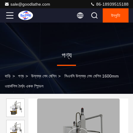
sale@goodlathe.com
86-18939515188
উদ্ধৃতি
পণ্য
বাড়ি
>
পণ্য
>
উল্লম্ব লেদ মেশিন
>
সিএনসি উল্লম্ব লেদ মেশিন 1600mm
ওয়ার্কপিস দৈর্ঘ্য একক স্পিন্ডল