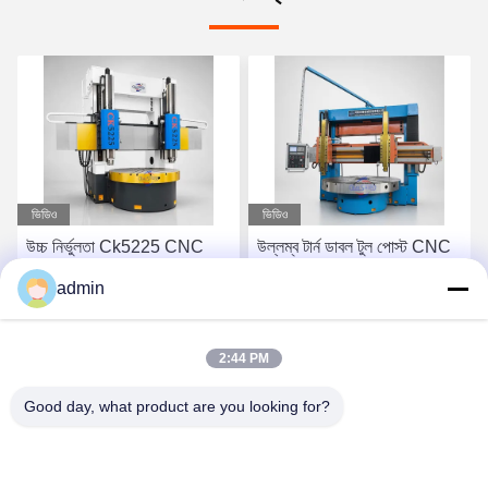
ভিডিও
ভিডিও
উল্লম্ব টার্ন ডাবল টুল পোস্ট CNC
উচ্চ নির্ভুলতা Ck5116 ধাতু
মেশিন টুল ভারী দায়িত্ব স্থিতিশীল বাঁক
যন্ত্রপাতি জন্য উল্লম্ব টাইপ CNC
admin
জন্য
টার্ন
সেরা মূল্য পান
সেরা মূল্য পান
2:44 PM
Good day, what product are you looking for?