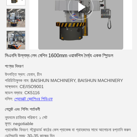
সিএনসি উল্লম্ব লেদ মেশিন 1600mm ওয়ার্কপিস দৈর্ঘ্য একক স্পিন্ডল
পণ্যের বিবরণ
উৎপত্তি স্থল: হেনান, চীন
পরিচিতিমুলক নাম: BAISHUN MACHINERY, BAISHUN MACHINERY
সাক্ষ্যদান: CE/ISO9001
মডেল নম্বার: CK5116
দলিল:
প্রোডাক্ট ব্রোশিওর পিডিএফ
পেমেন্ট এবং শিপিং শর্তাবলী
ন্যূনতম চাহিদার পরিমাণ: ১ সেট
মূল্য: negotiable
প্যাকেজিং বিবরণ: স্ট্যান্ডার্ড কাঠের কেস প্যাকেজ বা গ্রাহকদের সাথে আলোচনা রপ্তানি করুন
ডেলিভারি সময়: 30-35 কাজের দিন