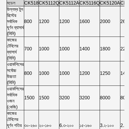
মডেল
CK518
CK5112Q
CK5112A
CK5116Q
CK5120A
CK
উল্লম্ব টুল
রিস্টের
সর্বাধিক
800
1200
1200
1600
2000
260
ঘূর্ণন ব্যাসার্ধ
(মিমি)
কাজের
টেবিলের
700
1000
1000
1400
1800
220
ব্যাসার্ধ
(মিমি)
ওয়ার্কপিসের
সর্বোচ্চ
800
1000
1000
1200
1250
140
উচ্চতা
(মিমি)
ওয়ার্কপিসের
সর্বাধিক
1500
1500
3200
3200
8000
800
ওজন
(কেজি)
কাজের
টেবিলের
ঘূর্ণন গতির
৩০-২৬০
২০-১৮০
6.৩-২০০
১৫-১৬০
3.২-১০০
2.2