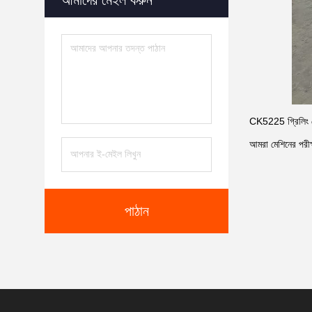
আমাদের মেইল ​​করুন
CK5225 গ্রিলিং হে
আমরা মেশিনের পরীক্
পাঠান