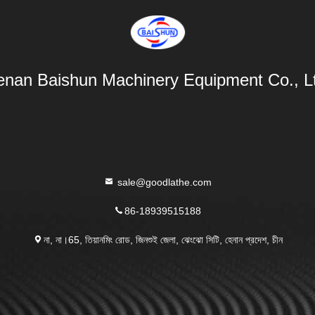
nan Baishun Machinery Equipment Co., L
sale@goodlathe.com
86-18939515188
না, না।65, তিয়ানমিং রোড, জিনশুই জেলা, ঝেংঝো সিটি, হেনান প্রদেশ, চীন