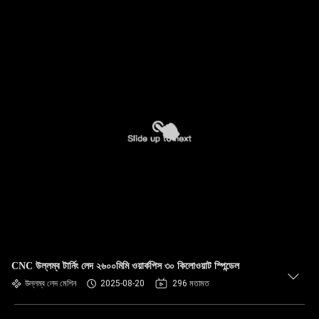
CNC উল্লম্ব টার্নিং লেদ ২৬০০মিমি ওয়ার্কপিস ৩০ কিলোওয়াট স্পিন্ডেল
উল্লম্ব লেদ মেশিন
2025-08-20
296 মতামত