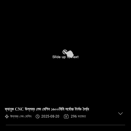
ফ্যানুক CNC উল্লম্ব লেদ মেশিন ১৬০০মিমি সর্বোচ্চ টার্নড দৈর্ঘ্য
উল্লম্ব লেদ মেশিন
2025-08-20
296 মতামত